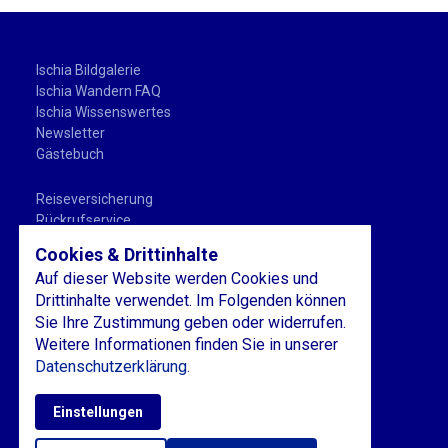
Ischia Bildgalerie
Ischia Wandern FAQ
Ischia Wissenswertes
Newsletter
Gästebuch
Reiseversicherung
Rückrufservice
Buchungsablauf
Cookies & Drittinhalte
Ischia Wandern Beratung
Auf dieser Website werden Cookies und
Ischia Wandern Vereine
Drittinhalte verwendet. Im Folgenden können
Sie Ihre Zustimmung geben oder widerrufen.
Über uns
Weitere Informationen finden Sie in unserer
Kontakt
Datenschutzerklärung.
AGB
Impressum
Datenschutz
Einstellungen