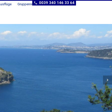
0039 340 146 33 64
usflüge
Gruppenreisen
Weitere Reiseziele