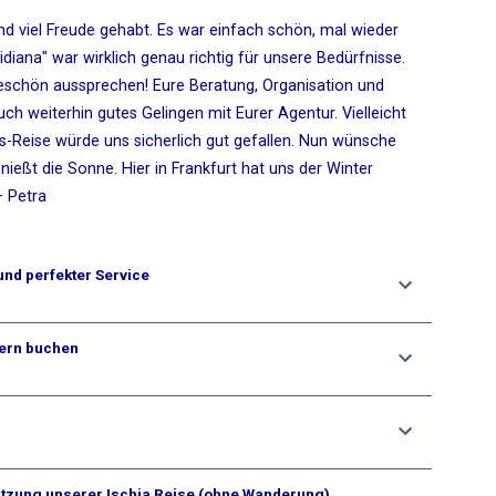
nd viel Freude gehabt. Es war einfach schön, mal wieder
ridiana" war wirklich genau richtig für unsere Bedürfnisse.
schön aussprechen! Eure Beratung, Organisation und
ch weiterhin gutes Gelingen mit Eurer Agentur. Vielleicht
s-Reise würde uns sicherlich gut gefallen. Nun wünsche
nießt die Sonne. Hier in Frankfurt hat uns der Winter
+ Petra
und perfekter Service
dern buchen
tützung unserer Ischia Reise (ohne Wanderung)