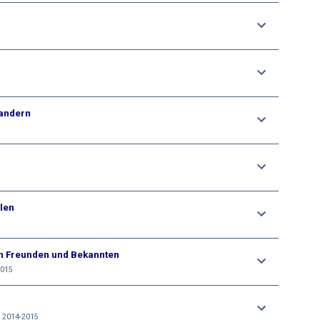
Wandern
len
en Freunden und Bekannten
2015
r 2014-2015