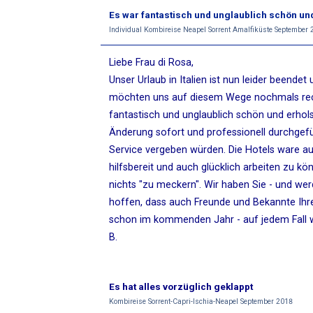
Es war fantastisch und unglaublich schön u
Individual Kombireise Neapel Sorrent Amalfiküste September
Liebe Frau di Rosa,
Unser Urlaub in Italien ist nun leider beende
möchten uns auf diesem Wege nochmals rech
fantastisch und unglaublich schön und erhol
Änderung sofort und professionell durchgeführ
Service vergeben würden. Die Hotels ware au
hilfsbereit und auch glücklich arbeiten zu k
nichts "zu meckern". Wir haben Sie - und wer
hoffen, dass auch Freunde und Bekannte Ihre
schon im kommenden Jahr - auf jedem Fall w
B.
Es hat alles vorzüglich geklappt
Kombireise Sorrent-Capri-Ischia-Neapel September 2018