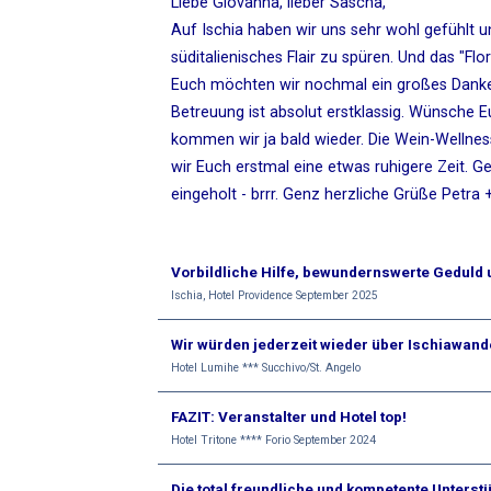
Liebe Giovanna, lieber Sascha,
Auf Ischia haben wir uns sehr wohl gefühlt u
süditalienisches Flair zu spüren. Und das "Flo
Euch möchten wir nochmal ein großes Danke
Betreuung ist absolut erstklassig. Wünsche Eu
kommen wir ja bald wieder. Die Wein-Wellnes
wir Euch erstmal eine etwas ruhigere Zeit. Ge
eingeholt - brrr. Genz herzliche Grüße Petra 
Vorbildliche Hilfe, bewundernswerte Geduld 
Ischia, Hotel Providence September 2025
Wir würden jederzeit wieder über Ischiawan
Hotel Lumihe *** Succhivo/St. Angelo
FAZIT: Veranstalter und Hotel top!
Hotel Tritone **** Forio September 2024
Die total freundliche und kompetente Unters