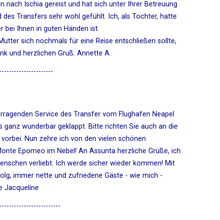
n nach Ischia gereist und hat sich unter Ihrer Betreuung
des Transfers sehr wohl gefühlt. Ich, als Tochter, hatte
 bei Ihnen in guten Händen ist.
Mutter sich nochmals für eine Reise entschließen sollte,
ank und herzlichen Gruß. Annette A.
----------------------
orragenden Service des Transfer vom Flughafen Neapel
s ganz wunderbar geklappt. Bitte richten Sie auch an die
b vorbei. Nun zehre ich von den vielen schönen
onte Epomeo im Nebel! An Assunta herzliche Grüße, ich
Menschen verliebt. Ich werde sicher wieder kommen! Mit
folg, immer nette und zufriedene Gäste - wie mich -
e Jacqueline
-------------------------