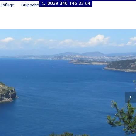
0039 340 146 33 64
usflüge
Gruppenreisen
Weitere Reiseziele