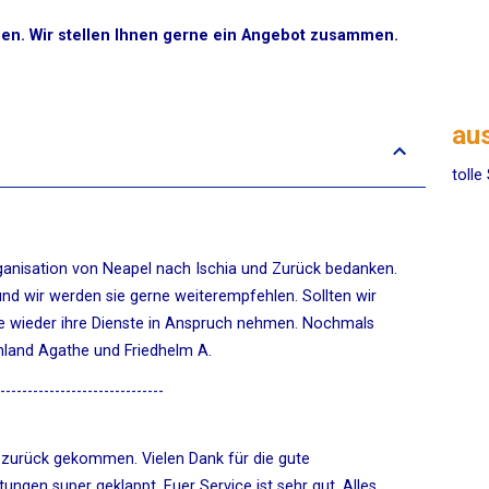
agen. Wir stellen Ihnen gerne ein Angebot zusammen.
au
tolle
ganisation von Neapel nach Ischia und Zurück bedanken.
 und wir werden sie gerne weiterempfehlen. Sollten wir
ne wieder ihre Dienste in Anspruch nehmen. Nochmals
chland Agathe und Friedhelm A.
------------------------------
 zurück gekommen. Vielen Dank für die gute
tungen super geklappt. Euer Service ist sehr gut. Alles