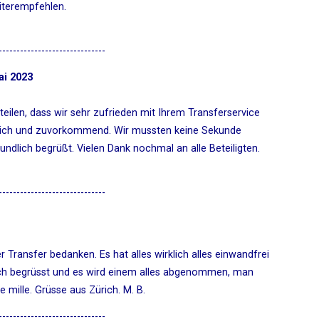
eiterempfehlen.
------------------------------
ai 2023
teilen, dass wir sehr zufrieden mit Ihrem Transferservice
dlich und zuvorkommend. Wir mussten keine Sekunde
dlich begrüßt. Vielen Dank nochmal an alle Beteiligten.
------------------------------
 Transfer bedanken. Es hat alles wirklich alles einwandfrei
ich begrüsst und es wird einem alles abgenommen, man
 mille. Grüsse aus Zürich. M. B.
------------------------------