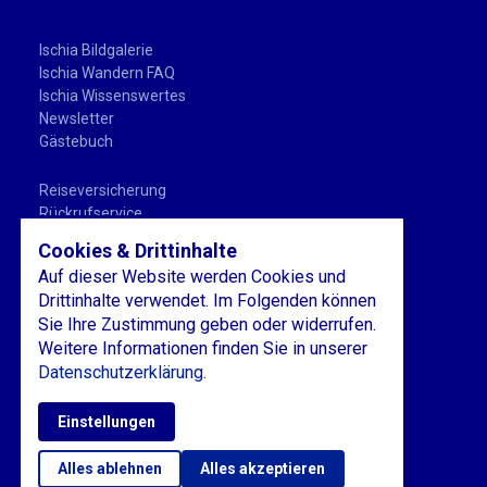
Ischia Bildgalerie
Ischia Wandern FAQ
Ischia Wissenswertes
Newsletter
Gästebuch
Reiseversicherung
Rückrufservice
Buchungsablauf
Cookies & Drittinhalte
Ischia Wandern Beratung
Auf dieser Website werden Cookies und
Ischia Wandern Vereine
Drittinhalte verwendet. Im Folgenden können
Sie Ihre Zustimmung geben oder widerrufen.
Über uns
Weitere Informationen finden Sie in unserer
Kontakt
Datenschutzerklärung.
AGB
Impressum
Datenschutz
Einstellungen
Alles ablehnen
Alles akzeptieren
Blog